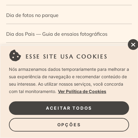
Dia de fotos no parque
Dia dos Pais — Guia de ensaios fotográficos
Dia Mundial da Infância: como a fotografia ajuda a
ESSE SITE USA COOKIES
construir a memória e a identidade da criança
Nós armazenamos dados temporariamente para melhorar a
sua experiência de navegação e recomendar conteúdo de
Diário de uma grávida e sua pequena
seu interesse. Ao utilizar nossos serviços, você concorda
com tal monitoramento.
Ver Política de Cookies
Dica de especialista: como otimizar o fluxo de trabalho
ACEITAR TODOS
no ensaio newborn?
OPÇÕES
Dica de especialista: qual o melhor guia de poses para