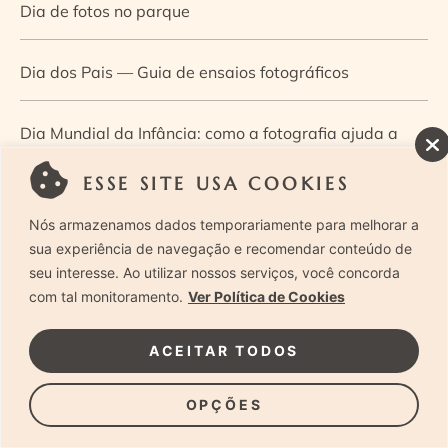
Dia de fotos no parque
Dia dos Pais — Guia de ensaios fotográficos
Dia Mundial da Infância: como a fotografia ajuda a
construir a memória e a identidade da criança
ESSE SITE USA COOKIES
Nós armazenamos dados temporariamente para melhorar a
Diário de uma grávida e sua pequena
sua experiência de navegação e recomendar conteúdo de
seu interesse. Ao utilizar nossos serviços, você concorda
Dica de especialista: como otimizar o fluxo de trabalho
com tal monitoramento.
Ver Política de Cookies
no ensaio newborn?
ACEITAR TODOS
Dica de especialista: qual o melhor guia de poses para
OPÇÕES
fotografia newborn?