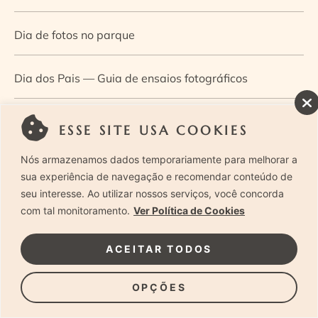
Dia de fotos no parque
Dia dos Pais — Guia de ensaios fotográficos
Dia Mundial da Infância: como a fotografia ajuda a
ESSE SITE USA COOKIES
construir a memória e a identidade da criança
Nós armazenamos dados temporariamente para melhorar a
sua experiência de navegação e recomendar conteúdo de
Diário de uma grávida e sua pequena
seu interesse. Ao utilizar nossos serviços, você concorda
com tal monitoramento.
Ver Política de Cookies
Dica de especialista: como otimizar o fluxo de trabalho
ACEITAR TODOS
no ensaio newborn?
OPÇÕES
Dica de especialista: qual o melhor guia de poses para