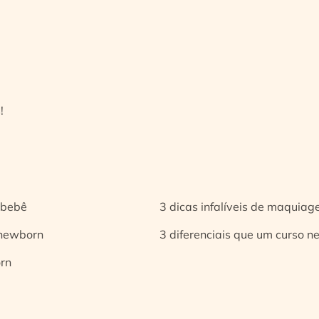
!
 bebê
3 dicas infalíveis de maquia
 newborn
3 diferenciais que um curso n
orn