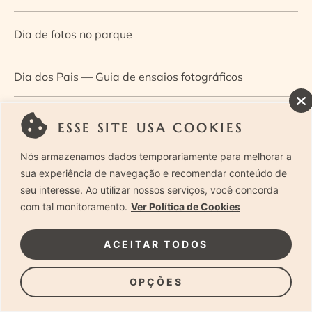
Dia de fotos no parque
Dia dos Pais — Guia de ensaios fotográficos
Dia Mundial da Infância: como a fotografia ajuda a
ESSE SITE USA COOKIES
construir a memória e a identidade da criança
Nós armazenamos dados temporariamente para melhorar a
sua experiência de navegação e recomendar conteúdo de
Diário de uma grávida e sua pequena
seu interesse. Ao utilizar nossos serviços, você concorda
com tal monitoramento.
Ver Política de Cookies
Dica de especialista: como otimizar o fluxo de trabalho
ACEITAR TODOS
no ensaio newborn?
OPÇÕES
Dica de especialista: qual o melhor guia de poses para