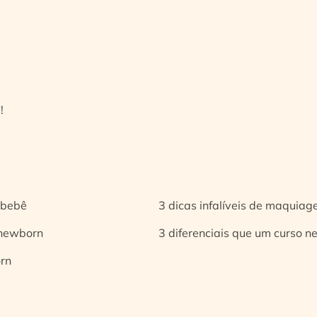
!
 bebê
3 dicas infalíveis de maquia
 newborn
3 diferenciais que um curso n
orn