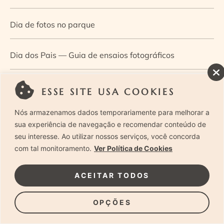
Dia de fotos no parque
Dia dos Pais — Guia de ensaios fotográficos
Dia Mundial da Infância: como a fotografia ajuda a
ESSE SITE USA COOKIES
construir a memória e a identidade da criança
Nós armazenamos dados temporariamente para melhorar a
sua experiência de navegação e recomendar conteúdo de
Diário de uma grávida e sua pequena
seu interesse. Ao utilizar nossos serviços, você concorda
com tal monitoramento.
Ver Política de Cookies
Dica de especialista: como otimizar o fluxo de trabalho
ACEITAR TODOS
no ensaio newborn?
OPÇÕES
Dica de especialista: qual o melhor guia de poses para