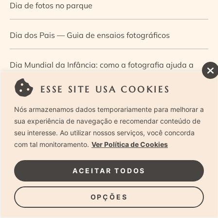
Dia de fotos no parque
Dia dos Pais — Guia de ensaios fotográficos
Dia Mundial da Infância: como a fotografia ajuda a
construir a memória e a identidade da criança
ESSE SITE USA COOKIES
Nós armazenamos dados temporariamente para melhorar a
Diário de uma grávida e sua pequena
sua experiência de navegação e recomendar conteúdo de
seu interesse. Ao utilizar nossos serviços, você concorda
Dica de especialista: como otimizar o fluxo de trabalho
com tal monitoramento.
Ver Política de Cookies
no ensaio newborn?
ACEITAR TODOS
Dica de especialista: qual o melhor guia de poses para
OPÇÕES
fotografia newborn?