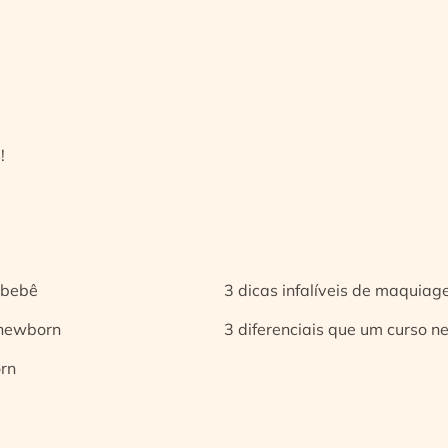
!
 bebê
3 dicas infalíveis de maquia
 newborn
3 diferenciais que um curso n
orn