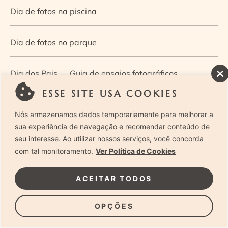
Dia de fotos na piscina
Dia de fotos no parque
Dia dos Pais — Guia de ensaios fotográficos
ESSE SITE USA COOKIES
Dia Mundial da Infância: como a fotografia ajuda a
Nós armazenamos dados temporariamente para melhorar a
construir a memória e a identidade da criança
sua experiência de navegação e recomendar conteúdo de
seu interesse. Ao utilizar nossos serviços, você concorda
com tal monitoramento.
Ver Política de Cookies
Diário de uma grávida e sua pequena
ACEITAR TODOS
Dica de especialista: como otimizar o fluxo de trabalho
no ensaio newborn?
OPÇÕES