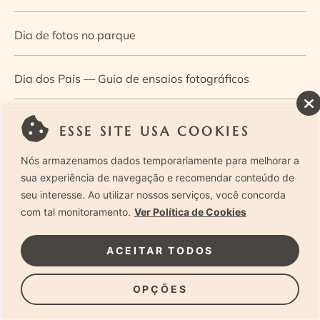
Dia de fotos no parque
Dia dos Pais — Guia de ensaios fotográficos
Dia Mundial da Infância: como a fotografia ajuda a
ESSE SITE USA COOKIES
construir a memória e a identidade da criança
Nós armazenamos dados temporariamente para melhorar a
sua experiência de navegação e recomendar conteúdo de
Diário de uma grávida e sua pequena
seu interesse. Ao utilizar nossos serviços, você concorda
com tal monitoramento.
Ver Política de Cookies
Dica de especialista: como otimizar o fluxo de trabalho
ACEITAR TODOS
no ensaio newborn?
OPÇÕES
Dica de especialista: qual o melhor guia de poses para