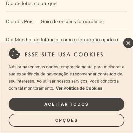
Dia de fotos no parque
Dia dos Pais — Guia de ensaios fotográficos
Dia Mundial da Infância: como a fotografia ajuda a
construir a memória e a identidade da criança
ESSE SITE USA COOKIES
Nós armazenamos dados temporariamente para melhorar a
Diário de uma grávida e sua pequena
sua experiência de navegação e recomendar conteúdo de
seu interesse. Ao utilizar nossos serviços, você concorda
Dica de especialista: como otimizar o fluxo de trabalho
com tal monitoramento.
Ver Política de Cookies
no ensaio newborn?
ACEITAR TODOS
Dica de especialista: qual o melhor guia de poses para
OPÇÕES
fotografia newborn?