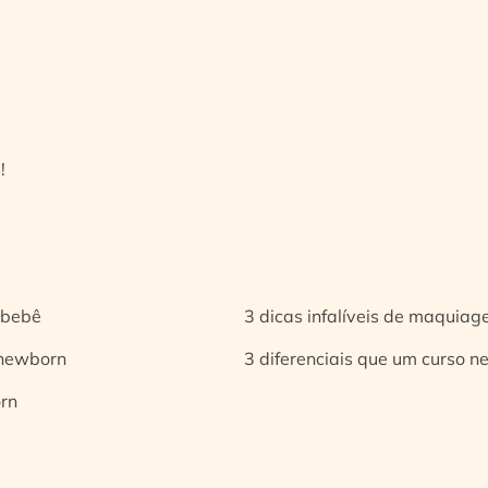
!
 bebê
3 dicas infalíveis de maquia
 newborn
3 diferenciais que um curso n
orn