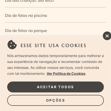
Dia das crianças: dia feliz!!
Dia de fotos na piscina
Dia de fotos no parque
ESSE SITE USA COOKIES
Dia dos Pais — Guia de ensaios fotográficos
Nós armazenamos dados temporariamente para melhorar a
Dia Mundial da Infância: como a fotografia ajuda a
sua experiência de navegação e recomendar conteúdo de
seu interesse. Ao utilizar nossos serviços, você concorda
construir a memória e a identidade da criança
com tal monitoramento.
Ver Política de Cookies
Diário de uma grávida e sua pequena
ACEITAR TODOS
Dica de especialista: como otimizar o fluxo de trabalho
OPÇÕES
no ensaio newborn?