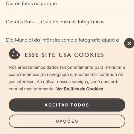
Dia de fotos no parque
Dia dos Pais — Guia de ensaios fotográficos
Dia Mundial da Infância: como a fotografia ajuda a
construir a memória e a identidade da criança
ESSE SITE USA COOKIES
Nós armazenamos dados temporariamente para melhorar a
Diário de uma grávida e sua pequena
sua experiência de navegação e recomendar conteúdo de
seu interesse. Ao utilizar nossos serviços, você concorda
Dica de especialista: como otimizar o fluxo de trabalho
com tal monitoramento.
Ver Política de Cookies
no ensaio newborn?
ACEITAR TODOS
Dica de especialista: qual o melhor guia de poses para
OPÇÕES
fotografia newborn?