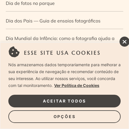
Dia de fotos no parque
Dia dos Pais — Guia de ensaios fotográficos
Dia Mundial da Infância: como a fotografia ajuda a
construir a memória e a identidade da criança
ESSE SITE USA COOKIES
Nós armazenamos dados temporariamente para melhorar a
Diário de uma grávida e sua pequena
sua experiência de navegação e recomendar conteúdo de
seu interesse. Ao utilizar nossos serviços, você concorda
Dica de especialista: como otimizar o fluxo de trabalho
com tal monitoramento.
Ver Política de Cookies
no ensaio newborn?
ACEITAR TODOS
Dica de especialista: qual o melhor guia de poses para
OPÇÕES
fotografia newborn?