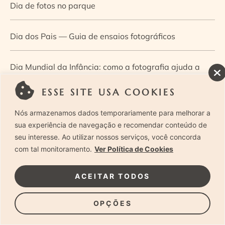
Dia de fotos no parque
Dia dos Pais — Guia de ensaios fotográficos
Dia Mundial da Infância: como a fotografia ajuda a
construir a memória e a identidade da criança
ESSE SITE USA COOKIES
Nós armazenamos dados temporariamente para melhorar a
Diário de uma grávida e sua pequena
sua experiência de navegação e recomendar conteúdo de
seu interesse. Ao utilizar nossos serviços, você concorda
Dica de especialista: como otimizar o fluxo de trabalho
com tal monitoramento.
Ver Política de Cookies
no ensaio newborn?
ACEITAR TODOS
Dica de especialista: qual o melhor guia de poses para
OPÇÕES
fotografia newborn?