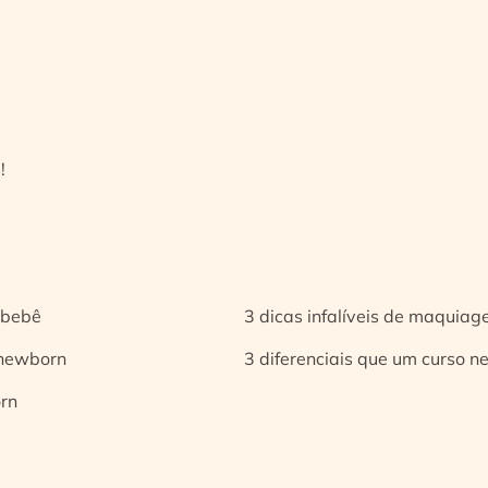
!
 bebê
3 dicas infalíveis de maquia
 newborn
3 diferenciais que um curso n
orn