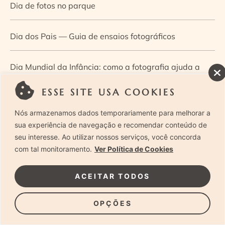
Dia de fotos no parque
Dia dos Pais — Guia de ensaios fotográficos
Dia Mundial da Infância: como a fotografia ajuda a
construir a memória e a identidade da criança
ESSE SITE USA COOKIES
Nós armazenamos dados temporariamente para melhorar a
Diário de uma grávida e sua pequena
sua experiência de navegação e recomendar conteúdo de
seu interesse. Ao utilizar nossos serviços, você concorda
Dica de especialista: como otimizar o fluxo de trabalho
com tal monitoramento.
Ver Política de Cookies
no ensaio newborn?
ACEITAR TODOS
Dica de especialista: qual o melhor guia de poses para
OPÇÕES
fotografia newborn?