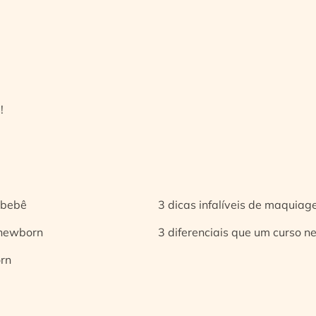
!
 bebê
3 dicas infalíveis de maquia
 newborn
3 diferenciais que um curso n
orn