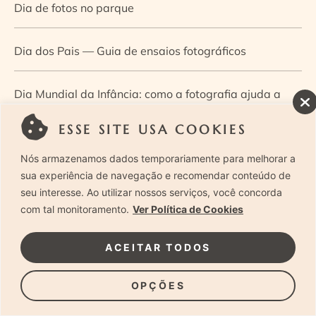
Dia de fotos no parque
Dia dos Pais — Guia de ensaios fotográficos
Dia Mundial da Infância: como a fotografia ajuda a
construir a memória e a identidade da criança
ESSE SITE USA COOKIES
Nós armazenamos dados temporariamente para melhorar a
Diário de uma grávida e sua pequena
sua experiência de navegação e recomendar conteúdo de
seu interesse. Ao utilizar nossos serviços, você concorda
Dica de especialista: como otimizar o fluxo de trabalho
com tal monitoramento.
Ver Política de Cookies
no ensaio newborn?
ACEITAR TODOS
Dica de especialista: qual o melhor guia de poses para
OPÇÕES
fotografia newborn?