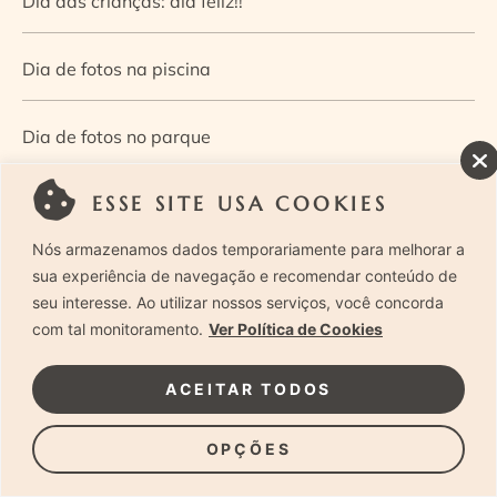
Dia das crianças: dia feliz!!
Dia de fotos na piscina
Dia de fotos no parque
ESSE SITE USA COOKIES
Dia dos Pais — Guia de ensaios fotográficos
Nós armazenamos dados temporariamente para melhorar a
Dia Mundial da Infância: como a fotografia ajuda a
sua experiência de navegação e recomendar conteúdo de
seu interesse. Ao utilizar nossos serviços, você concorda
construir a memória e a identidade da criança
com tal monitoramento.
Ver Política de Cookies
Diário de uma grávida e sua pequena
ACEITAR TODOS
Dica de especialista: como otimizar o fluxo de trabalho
OPÇÕES
no ensaio newborn?