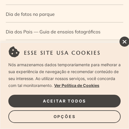
Dia de fotos no parque
Dia dos Pais — Guia de ensaios fotográficos
Dia Mundial da Infância: como a fotografia ajuda a
ESSE SITE USA COOKIES
construir a memória e a identidade da criança
Nós armazenamos dados temporariamente para melhorar a
sua experiência de navegação e recomendar conteúdo de
Diário de uma grávida e sua pequena
seu interesse. Ao utilizar nossos serviços, você concorda
com tal monitoramento.
Ver Política de Cookies
Dica de especialista: como otimizar o fluxo de trabalho
ACEITAR TODOS
no ensaio newborn?
OPÇÕES
Dica de especialista: qual o melhor guia de poses para