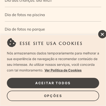
Dia das crianças: dia feliz!!
Dia de fotos na piscina
Dia de fotos no parque
ESSE SITE USA COOKIES
Dia dos Pais — Guia de ensaios fotográficos
Nós armazenamos dados temporariamente para melhorar a
Dia Mundial da Infância: como a fotografia ajuda a
sua experiência de navegação e recomendar conteúdo de
seu interesse. Ao utilizar nossos serviços, você concorda
construir a memória e a identidade da criança
com tal monitoramento.
Ver Política de Cookies
Diário de uma grávida e sua pequena
ACEITAR TODOS
Dica de especialista: como otimizar o fluxo de trabalho
OPÇÕES
no ensaio newborn?