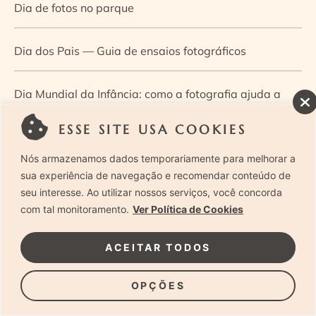
Dia de fotos no parque
Dia dos Pais — Guia de ensaios fotográficos
Dia Mundial da Infância: como a fotografia ajuda a
construir a memória e a identidade da criança
ESSE SITE USA COOKIES
Nós armazenamos dados temporariamente para melhorar a
Diário de uma grávida e sua pequena
sua experiência de navegação e recomendar conteúdo de
seu interesse. Ao utilizar nossos serviços, você concorda
Dica de especialista: como otimizar o fluxo de trabalho
com tal monitoramento.
Ver Política de Cookies
no ensaio newborn?
ACEITAR TODOS
Dica de especialista: qual o melhor guia de poses para
OPÇÕES
fotografia newborn?