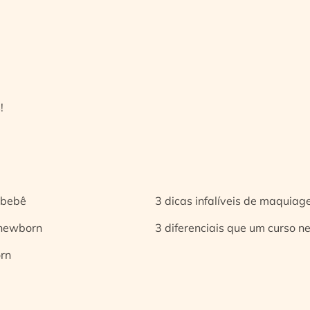
!
 bebê
3 dicas infalíveis de maquia
 newborn
3 diferenciais que um curso n
orn