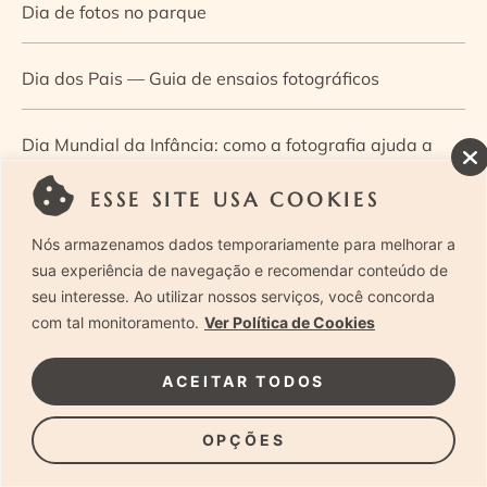
Dia de fotos no parque
Dia dos Pais — Guia de ensaios fotográficos
Dia Mundial da Infância: como a fotografia ajuda a
construir a memória e a identidade da criança
ESSE SITE USA COOKIES
Nós armazenamos dados temporariamente para melhorar a
Diário de uma grávida e sua pequena
sua experiência de navegação e recomendar conteúdo de
seu interesse. Ao utilizar nossos serviços, você concorda
Dica de especialista: como otimizar o fluxo de trabalho
com tal monitoramento.
Ver Política de Cookies
no ensaio newborn?
ACEITAR TODOS
Dica de especialista: qual o melhor guia de poses para
OPÇÕES
fotografia newborn?