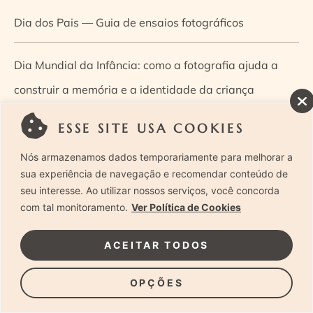
Dia dos Pais — Guia de ensaios fotográficos
Dia Mundial da Infância: como a fotografia ajuda a
construir a memória e a identidade da criança
ESSE SITE USA COOKIES
Diário de uma grávida e sua pequena
Nós armazenamos dados temporariamente para melhorar a
Dica de especialista: como otimizar o fluxo de trabalho
sua experiência de navegação e recomendar conteúdo de
seu interesse. Ao utilizar nossos serviços, você concorda
no ensaio newborn?
com tal monitoramento.
Ver Política de Cookies
Dica de especialista: qual o melhor guia de poses para
ACEITAR TODOS
fotografia newborn?
OPÇÕES
Dica de especialista: tire suas dúvidas sobre câmeras