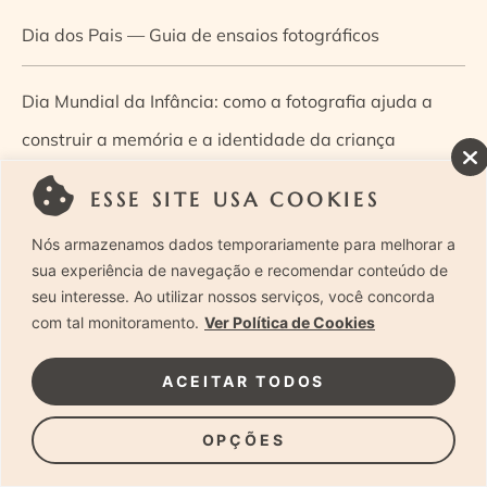
Dia dos Pais — Guia de ensaios fotográficos
Dia Mundial da Infância: como a fotografia ajuda a
construir a memória e a identidade da criança
ESSE SITE USA COOKIES
Diário de uma grávida e sua pequena
Nós armazenamos dados temporariamente para melhorar a
Dica de especialista: como otimizar o fluxo de trabalho
sua experiência de navegação e recomendar conteúdo de
seu interesse. Ao utilizar nossos serviços, você concorda
no ensaio newborn?
com tal monitoramento.
Ver Política de Cookies
Dica de especialista: qual o melhor guia de poses para
ACEITAR TODOS
fotografia newborn?
OPÇÕES
Dica de especialista: tire suas dúvidas sobre câmeras