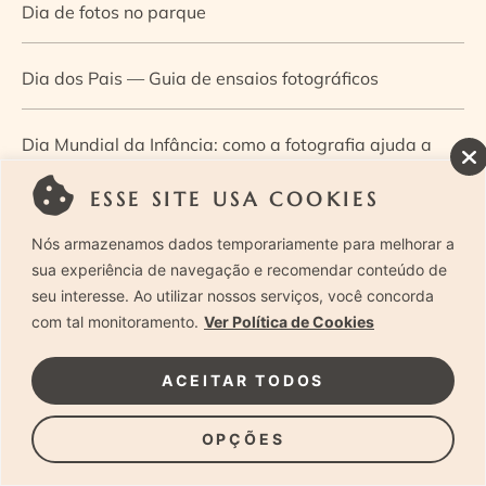
Dia de fotos no parque
Dia dos Pais — Guia de ensaios fotográficos
Dia Mundial da Infância: como a fotografia ajuda a
construir a memória e a identidade da criança
ESSE SITE USA COOKIES
Nós armazenamos dados temporariamente para melhorar a
Diário de uma grávida e sua pequena
sua experiência de navegação e recomendar conteúdo de
seu interesse. Ao utilizar nossos serviços, você concorda
Dica de especialista: como otimizar o fluxo de trabalho
com tal monitoramento.
Ver Política de Cookies
no ensaio newborn?
ACEITAR TODOS
Dica de especialista: qual o melhor guia de poses para
OPÇÕES
fotografia newborn?