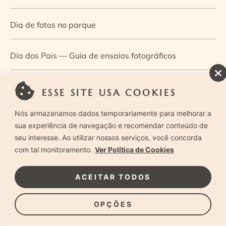
Dia de fotos no parque
Dia dos Pais — Guia de ensaios fotográficos
Dia Mundial da Infância: como a fotografia ajuda a
ESSE SITE USA COOKIES
construir a memória e a identidade da criança
Nós armazenamos dados temporariamente para melhorar a
sua experiência de navegação e recomendar conteúdo de
Diário de uma grávida e sua pequena
seu interesse. Ao utilizar nossos serviços, você concorda
com tal monitoramento.
Ver Política de Cookies
Dica de especialista: como otimizar o fluxo de trabalho
ACEITAR TODOS
no ensaio newborn?
OPÇÕES
Dica de especialista: qual o melhor guia de poses para