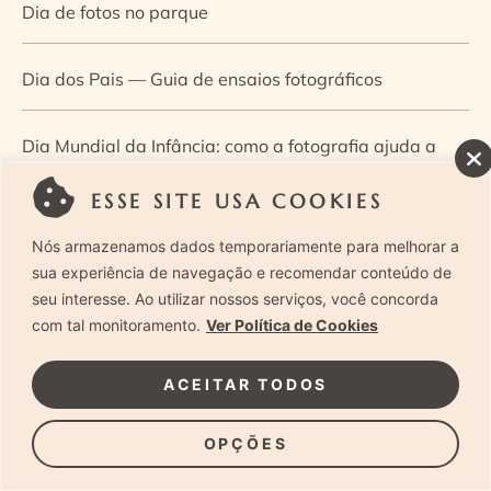
Dia de fotos no parque
Dia dos Pais — Guia de ensaios fotográficos
Dia Mundial da Infância: como a fotografia ajuda a
construir a memória e a identidade da criança
ESSE SITE USA COOKIES
Nós armazenamos dados temporariamente para melhorar a
Diário de uma grávida e sua pequena
sua experiência de navegação e recomendar conteúdo de
seu interesse. Ao utilizar nossos serviços, você concorda
Dica de especialista: como otimizar o fluxo de trabalho
com tal monitoramento.
Ver Política de Cookies
no ensaio newborn?
ACEITAR TODOS
Dica de especialista: qual o melhor guia de poses para
OPÇÕES
fotografia newborn?