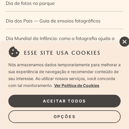
Dia de fotos no parque
Dia dos Pais — Guia de ensaios fotográficos
Dia Mundial da Infância: como a fotografia ajuda a
construir a memória e a identidade da criança
ESSE SITE USA COOKIES
Nós armazenamos dados temporariamente para melhorar a
Diário de uma grávida e sua pequena
sua experiência de navegação e recomendar conteúdo de
seu interesse. Ao utilizar nossos serviços, você concorda
Dica de especialista: como otimizar o fluxo de trabalho
com tal monitoramento.
Ver Política de Cookies
no ensaio newborn?
ACEITAR TODOS
Dica de especialista: qual o melhor guia de poses para
OPÇÕES
fotografia newborn?