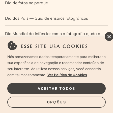
Dia de fotos no parque
Dia dos Pais — Guia de ensaios fotográficos
Dia Mundial da Infância: como a fotografia ajuda a
construir a memória e a identidade da criança
ESSE SITE USA COOKIES
Nós armazenamos dados temporariamente para melhorar a
Diário de uma grávida e sua pequena
sua experiência de navegação e recomendar conteúdo de
seu interesse. Ao utilizar nossos serviços, você concorda
Dica de especialista: como otimizar o fluxo de trabalho
com tal monitoramento.
Ver Política de Cookies
no ensaio newborn?
ACEITAR TODOS
Dica de especialista: qual o melhor guia de poses para
OPÇÕES
fotografia newborn?