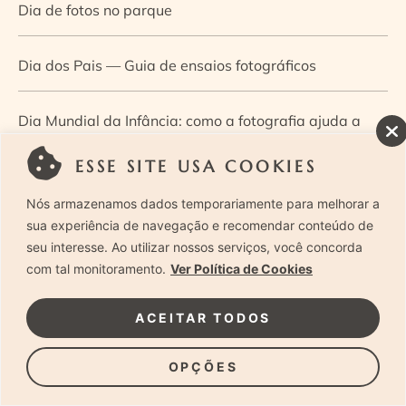
Dia de fotos no parque
Dia dos Pais — Guia de ensaios fotográficos
Dia Mundial da Infância: como a fotografia ajuda a
construir a memória e a identidade da criança
ESSE SITE USA COOKIES
Nós armazenamos dados temporariamente para melhorar a
Diário de uma grávida e sua pequena
sua experiência de navegação e recomendar conteúdo de
seu interesse. Ao utilizar nossos serviços, você concorda
Dica de especialista: como otimizar o fluxo de trabalho
com tal monitoramento.
Ver Política de Cookies
no ensaio newborn?
ACEITAR TODOS
Dica de especialista: qual o melhor guia de poses para
OPÇÕES
fotografia newborn?