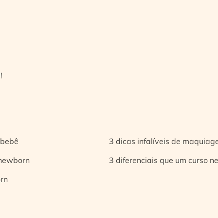
!
 bebê
3 dicas infalíveis de maquia
 newborn
3 diferenciais que um curso n
orn