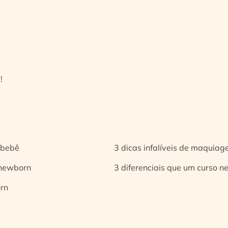
!
 bebê
3 dicas infalíveis de maquia
 newborn
3 diferenciais que um curso n
orn