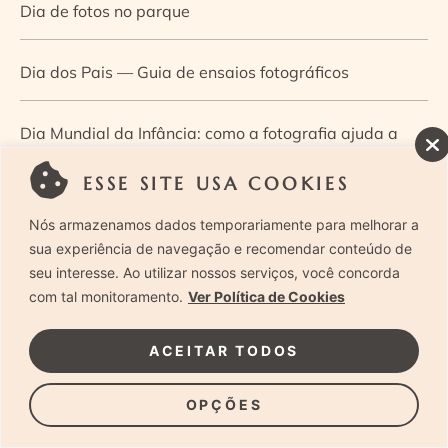
Dia de fotos no parque
Dia dos Pais — Guia de ensaios fotográficos
Dia Mundial da Infância: como a fotografia ajuda a
construir a memória e a identidade da criança
ESSE SITE USA COOKIES
Nós armazenamos dados temporariamente para melhorar a
Diário de uma grávida e sua pequena
sua experiência de navegação e recomendar conteúdo de
seu interesse. Ao utilizar nossos serviços, você concorda
Dica de especialista: como otimizar o fluxo de trabalho
com tal monitoramento.
Ver Política de Cookies
no ensaio newborn?
ACEITAR TODOS
Dica de especialista: qual o melhor guia de poses para
OPÇÕES
fotografia newborn?