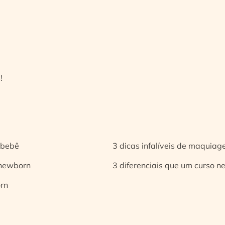
!
 bebê
3 dicas infalíveis de maquia
 newborn
3 diferenciais que um curso n
orn