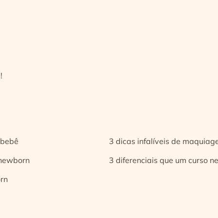
!
 bebê
3 dicas infalíveis de maquia
 newborn
3 diferenciais que um curso n
orn