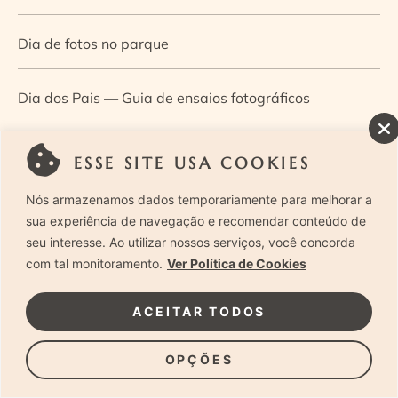
Dia de fotos no parque
Dia dos Pais — Guia de ensaios fotográficos
Dia Mundial da Infância: como a fotografia ajuda a
ESSE SITE USA COOKIES
construir a memória e a identidade da criança
Nós armazenamos dados temporariamente para melhorar a
sua experiência de navegação e recomendar conteúdo de
Diário de uma grávida e sua pequena
seu interesse. Ao utilizar nossos serviços, você concorda
com tal monitoramento.
Ver Política de Cookies
Dica de especialista: como otimizar o fluxo de trabalho
ACEITAR TODOS
no ensaio newborn?
OPÇÕES
Dica de especialista: qual o melhor guia de poses para