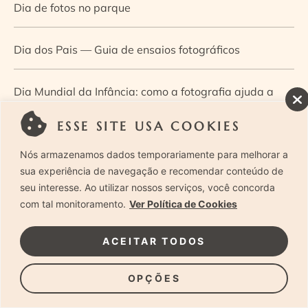
Dia de fotos no parque
Dia dos Pais — Guia de ensaios fotográficos
Dia Mundial da Infância: como a fotografia ajuda a
construir a memória e a identidade da criança
ESSE SITE USA COOKIES
Nós armazenamos dados temporariamente para melhorar a
Diário de uma grávida e sua pequena
sua experiência de navegação e recomendar conteúdo de
seu interesse. Ao utilizar nossos serviços, você concorda
Dica de especialista: como otimizar o fluxo de trabalho
com tal monitoramento.
Ver Política de Cookies
no ensaio newborn?
ACEITAR TODOS
Dica de especialista: qual o melhor guia de poses para
OPÇÕES
fotografia newborn?