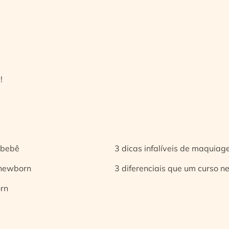
!
 bebê
3 dicas infalíveis de maquia
 newborn
3 diferenciais que um curso n
orn