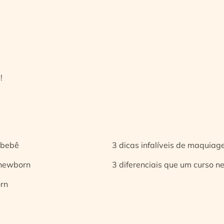
!
 bebê
3 dicas infalíveis de maquia
 newborn
3 diferenciais que um curso n
orn