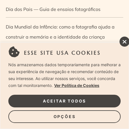
Dia dos Pais — Guia de ensaios fotográficos
Dia Mundial da Infância: como a fotografia ajuda a
construir a memória e a identidade da criança
ESSE SITE USA COOKIES
Diário de uma grávida e sua pequena
Nós armazenamos dados temporariamente para melhorar a
Dica de especialista: como otimizar o fluxo de trabalho
sua experiência de navegação e recomendar conteúdo de
seu interesse. Ao utilizar nossos serviços, você concorda
no ensaio newborn?
com tal monitoramento.
Ver Política de Cookies
Dica de especialista: qual o melhor guia de poses para
ACEITAR TODOS
fotografia newborn?
OPÇÕES
Dica de especialista: tire suas dúvidas sobre câmeras