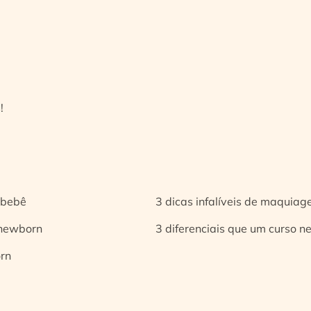
!
 bebê
3 dicas infalíveis de maquia
 newborn
3 diferenciais que um curso n
orn