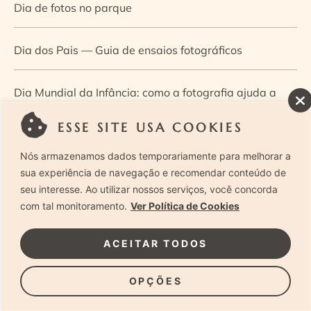
Dia de fotos no parque
Dia dos Pais — Guia de ensaios fotográficos
Dia Mundial da Infância: como a fotografia ajuda a
construir a memória e a identidade da criança
ESSE SITE USA COOKIES
Nós armazenamos dados temporariamente para melhorar a
Diário de uma grávida e sua pequena
sua experiência de navegação e recomendar conteúdo de
seu interesse. Ao utilizar nossos serviços, você concorda
Dica de especialista: como otimizar o fluxo de trabalho
com tal monitoramento.
Ver Política de Cookies
no ensaio newborn?
ACEITAR TODOS
Dica de especialista: qual o melhor guia de poses para
OPÇÕES
fotografia newborn?