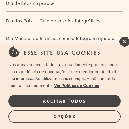
Dia de fotos no parque
Dia dos Pais — Guia de ensaios fotográficos
Dia Mundial da Infância: como a fotografia ajuda a
construir a memória e a identidade da criança
ESSE SITE USA COOKIES
Nós armazenamos dados temporariamente para melhorar a
Diário de uma grávida e sua pequena
sua experiência de navegação e recomendar conteúdo de
seu interesse. Ao utilizar nossos serviços, você concorda
Dica de especialista: como otimizar o fluxo de trabalho
com tal monitoramento.
Ver Política de Cookies
no ensaio newborn?
ACEITAR TODOS
Dica de especialista: qual o melhor guia de poses para
OPÇÕES
fotografia newborn?