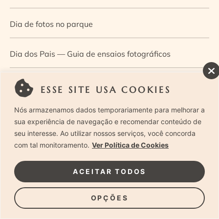
Dia de fotos no parque
Dia dos Pais — Guia de ensaios fotográficos
Dia Mundial da Infância: como a fotografia ajuda a
ESSE SITE USA COOKIES
construir a memória e a identidade da criança
Nós armazenamos dados temporariamente para melhorar a
sua experiência de navegação e recomendar conteúdo de
Diário de uma grávida e sua pequena
seu interesse. Ao utilizar nossos serviços, você concorda
com tal monitoramento.
Ver Política de Cookies
Dica de especialista: como otimizar o fluxo de trabalho
ACEITAR TODOS
no ensaio newborn?
OPÇÕES
Dica de especialista: qual o melhor guia de poses para