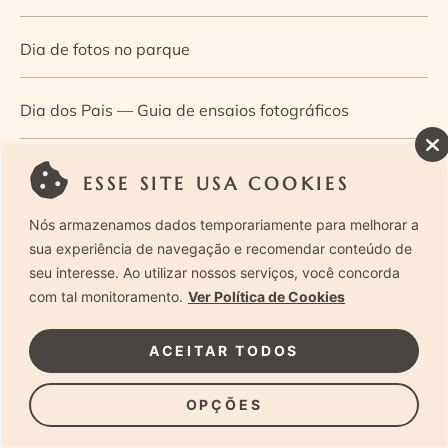
Dia de fotos no parque
Dia dos Pais — Guia de ensaios fotográficos
Dia Mundial da Infância: como a fotografia ajuda a
ESSE SITE USA COOKIES
construir a memória e a identidade da criança
Nós armazenamos dados temporariamente para melhorar a
sua experiência de navegação e recomendar conteúdo de
Diário de uma grávida e sua pequena
seu interesse. Ao utilizar nossos serviços, você concorda
com tal monitoramento.
Ver Política de Cookies
Dica de especialista: como otimizar o fluxo de trabalho
ACEITAR TODOS
no ensaio newborn?
OPÇÕES
Dica de especialista: qual o melhor guia de poses para